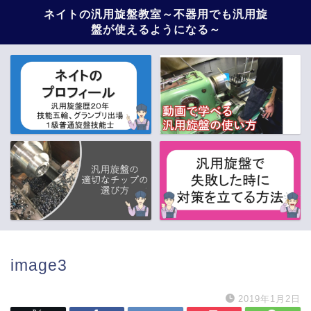
ネイトの汎用旋盤教室～不器用でも汎用旋
盤が使えるようになる～
image3
2019年1月2日