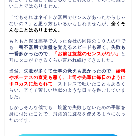
いことではありません。
「でもそれはネイトが器用でセンスがあったからじゃ
ないの？」と思う方もいるかもしれませんが、
全くそ
んなことはありません。
もともと僕は高卒で入った会社の同期の１０人の中で
も
一番不器用で旋盤を覚えるスピードも遅く、失敗も
一番多かったので
、
「お前は旋盤のセンスがない」
と
耳にタコができるくらい言われ続けてきました。
当然、
失敗が多くて仕事の覚えも悪かったので
、
給料
やボーナスの査定も悪く、上司や先輩に毎日のように
ボロカスに怒られて
、ストレスで吐いたこともあるく
らい、辛くて苦しい地獄のような日々を過ごしていま
した。
しかしそんな僕でも、旋盤で失敗しないための手順を
身に付けたことで、飛躍的に旋盤を使えるようになっ
たのです。