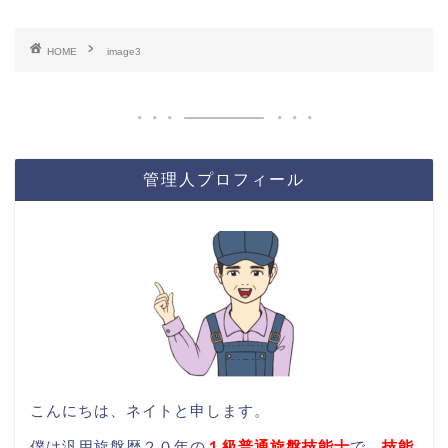
HOME
image3
管理人プロフィール
こんにちは、ネイトと申します。
僕は汎用旋盤歴２０年の
１級普通旋盤技能士
で、
技能