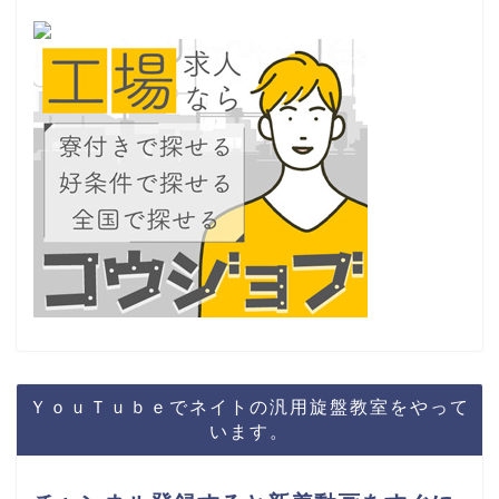
ＹｏｕＴｕｂｅでネイトの汎用旋盤教室をやって
います。