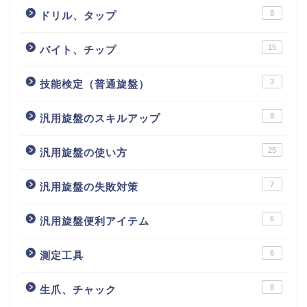
8
ドリル、タップ
15
バイト、チップ
3
技能検定（普通旋盤）
8
汎用旋盤のスキルアップ
25
汎用旋盤の使い方
7
汎用旋盤の失敗対策
6
汎用旋盤便利アイテム
6
測定工具
8
生爪、チャック