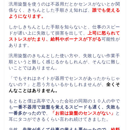
汎用旋盤を使うのは不器用だとかセンスがないとか関
係なく、きちんとした手順さえ知れば、
誰でも使える
ようになります。
しかしきちんとした手順を知らないと、仕事のスピー
ドが遅い上に失敗して損害を出して、
上司に怒られて
ストレスがたまり、給料やボーナスが下がる
可能性が
あります。
汎用旋盤のきちんとした使い方や、失敗しない作業手
順というと難しく感じるかもしれんが、そんなに難し
いことではありません。
「でもそれはネイトが器用でセンスがあったからじゃ
ないの？」と思う方もいるかもしれませんが、
全くそ
んなことはありません。
もともと僕は高卒で入った会社の同期の１０人の中で
も
一番不器用で旋盤を覚えるスピードも遅く、失敗も
一番多かったので
、
「お前は旋盤のセンスがない」
と
耳にタコができるくらい言われ続けてきました。
当然、
失敗が多くて仕事の覚えも悪かったので
、
給料