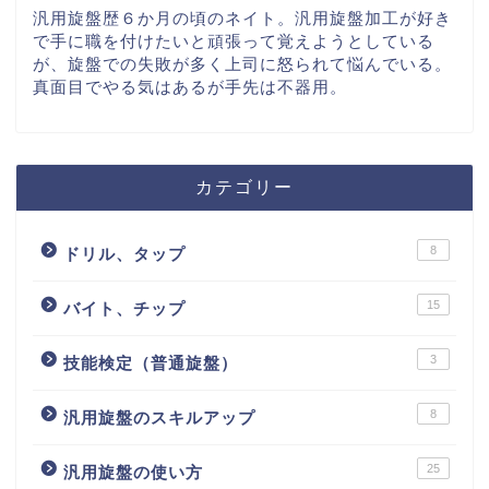
汎用旋盤歴６か月の頃のネイト。汎用旋盤加工が好き
で手に職を付けたいと頑張って覚えようとしている
が、旋盤での失敗が多く上司に怒られて悩んでいる。
真面目でやる気はあるが手先は不器用。
カテゴリー
8
ドリル、タップ
15
バイト、チップ
3
技能検定（普通旋盤）
8
汎用旋盤のスキルアップ
25
汎用旋盤の使い方