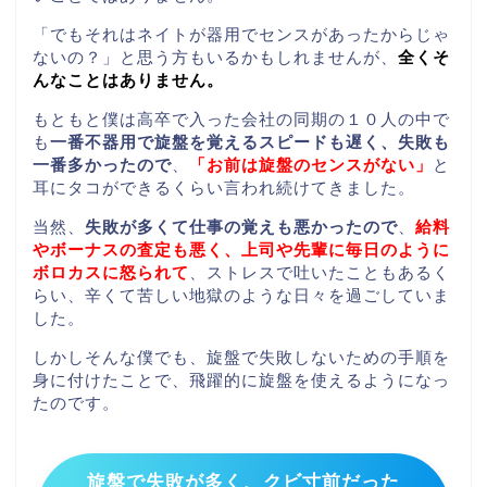
「でもそれはネイトが器用でセンスがあったからじゃ
ないの？」と思う方もいるかもしれませんが、
全くそ
んなことはありません。
もともと僕は高卒で入った会社の同期の１０人の中で
も
一番不器用で旋盤を覚えるスピードも遅く、失敗も
一番多かったので
、
「お前は旋盤のセンスがない」
と
耳にタコができるくらい言われ続けてきました。
当然、
失敗が多くて仕事の覚えも悪かったので
、
給料
やボーナスの査定も悪く、上司や先輩に毎日のように
ボロカスに怒られて
、ストレスで吐いたこともあるく
らい、辛くて苦しい地獄のような日々を過ごしていま
した。
しかしそんな僕でも、旋盤で失敗しないための手順を
身に付けたことで、飛躍的に旋盤を使えるようになっ
たのです。
旋盤で失敗が多く、クビ寸前だった