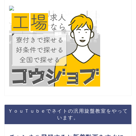
ＹｏｕＴｕｂｅでネイトの汎用旋盤教室をやって
います。