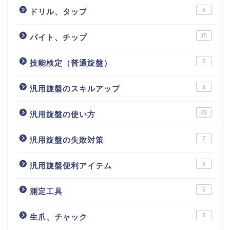
8
ドリル、タップ
15
バイト、チップ
3
技能検定（普通旋盤）
8
汎用旋盤のスキルアップ
25
汎用旋盤の使い方
7
汎用旋盤の失敗対策
6
汎用旋盤便利アイテム
6
測定工具
8
生爪、チャック