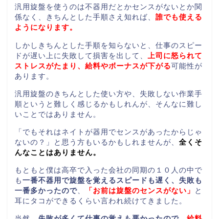
汎用旋盤を使うのは不器用だとかセンスがないとか関
係なく、きちんとした手順さえ知れば、
誰でも使える
ようになります。
しかしきちんとした手順を知らないと、仕事のスピー
ドが遅い上に失敗して損害を出して、
上司に怒られて
ストレスがたまり、給料やボーナスが下がる
可能性が
あります。
汎用旋盤のきちんとした使い方や、失敗しない作業手
順というと難しく感じるかもしれんが、そんなに難し
いことではありません。
「でもそれはネイトが器用でセンスがあったからじゃ
ないの？」と思う方もいるかもしれませんが、
全くそ
んなことはありません。
もともと僕は高卒で入った会社の同期の１０人の中で
も
一番不器用で旋盤を覚えるスピードも遅く、失敗も
一番多かったので
、
「お前は旋盤のセンスがない」
と
耳にタコができるくらい言われ続けてきました。
当然、
失敗が多くて仕事の覚えも悪かったので
、
給料