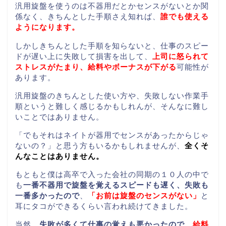
汎用旋盤を使うのは不器用だとかセンスがないとか関
係なく、きちんとした手順さえ知れば、
誰でも使える
ようになります。
しかしきちんとした手順を知らないと、仕事のスピー
ドが遅い上に失敗して損害を出して、
上司に怒られて
ストレスがたまり、給料やボーナスが下がる
可能性が
あります。
汎用旋盤のきちんとした使い方や、失敗しない作業手
順というと難しく感じるかもしれんが、そんなに難し
いことではありません。
「でもそれはネイトが器用でセンスがあったからじゃ
ないの？」と思う方もいるかもしれませんが、
全くそ
んなことはありません。
もともと僕は高卒で入った会社の同期の１０人の中で
も
一番不器用で旋盤を覚えるスピードも遅く、失敗も
一番多かったので
、
「お前は旋盤のセンスがない」
と
耳にタコができるくらい言われ続けてきました。
当然、
失敗が多くて仕事の覚えも悪かったので
、
給料