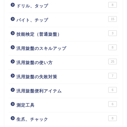
8
ドリル、タップ
15
バイト、チップ
3
技能検定（普通旋盤）
8
汎用旋盤のスキルアップ
25
汎用旋盤の使い方
7
汎用旋盤の失敗対策
6
汎用旋盤便利アイテム
6
測定工具
8
生爪、チャック