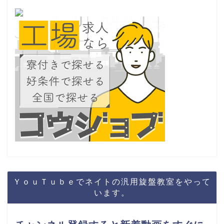
ＹｏｕＴｕｂｅでネイトの汎用旋盤教室をやって
います。