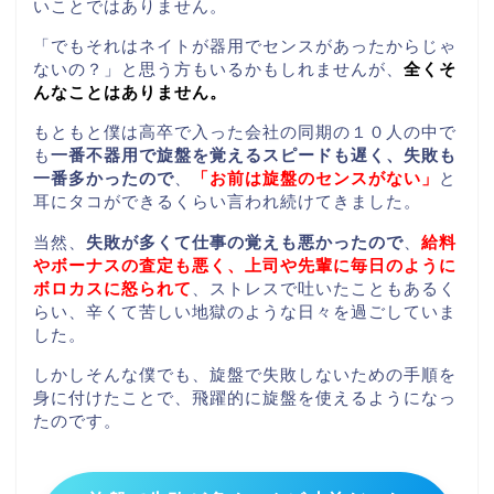
いことではありません。
「でもそれはネイトが器用でセンスがあったからじゃ
ないの？」と思う方もいるかもしれませんが、
全くそ
んなことはありません。
もともと僕は高卒で入った会社の同期の１０人の中で
も
一番不器用で旋盤を覚えるスピードも遅く、失敗も
一番多かったので
、
「お前は旋盤のセンスがない」
と
耳にタコができるくらい言われ続けてきました。
当然、
失敗が多くて仕事の覚えも悪かったので
、
給料
やボーナスの査定も悪く、上司や先輩に毎日のように
ボロカスに怒られて
、ストレスで吐いたこともあるく
らい、辛くて苦しい地獄のような日々を過ごしていま
した。
しかしそんな僕でも、旋盤で失敗しないための手順を
身に付けたことで、飛躍的に旋盤を使えるようになっ
たのです。