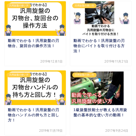
汎用旋盤の使い方
汎用旋盤の使い方
動画でわかる！汎用旋盤の刃
動画でわかる！汎用旋盤の刃
物台、旋回台の操作方法！
物台にバイトを取り付ける方
法！
2019年12月1日
2019年11月21日
汎用旋盤の使い方
汎用旋盤の使い方
動画でわかる！汎用旋盤の刃
1級旋盤技能士が教える汎用旋
物台ハンドルの持ち方と回し
盤の基本的な使い方の動画！
方！
2019年11月19日
2017年9月24日