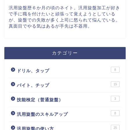
汎用旋盤歴６か月の頃のネイト。汎用旋盤加工が好き
で手に職を付けたいと頑張って覚えようとしている
が、旋盤での失敗が多く上司に怒られて悩んでいる。
真面目でやる気はあるが手先は不器用。
カテゴリー
8
ドリル、タップ
15
バイト、チップ
3
技能検定（普通旋盤）
8
汎用旋盤のスキルアップ
25
汎用旋盤の使い方