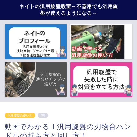
ネイトの汎用旋盤教室～不器用でも汎用旋
盤が使えるようになる～
汎用旋盤の使い方
PR
動画でわかる！汎用旋盤の刃物台ハン
ドルの持ち方と回し方！