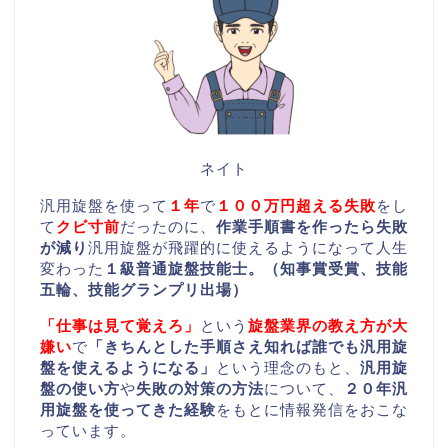
ネイト
汎用旋盤を使って
１年
で
１００万円超える失敗
をし
て
クビ寸前
だったのに、
作業手順書を作ったら失敗
が減り
汎用旋盤が飛躍的に使えるようになって人生
変わった
１級普通旋盤技能士。（知事賞受賞、技能
五輪、技能グランプリ出場）
「仕事は見て覚えろ」
という
旋盤業界の教え方が大
嫌い
で
「きちんとした手順さえ知れば誰でも汎用旋
盤を使えるようになる」
という理念のもと、
汎用旋
盤の使い方
や
失敗の対策の方法
について、
２０年汎
用旋盤を使ってきた経験
をもとに情報発信をおこな
っています。