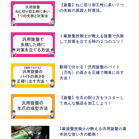
【旋盤】ねじ切り加工時に多い７つ
の失敗の原因と対策法。
１級旋盤技能士が教える旋盤で失敗
して対策を立てる時の２つのコツ！
動画で分かる！汎用旋盤のバイト
（刃先）の高さを正確で簡単に出す
方法！
【旋盤】生爪の削り方をマスターし
て色んな製品を加工しよう！
1級旋盤技能士が教える汎用旋盤の基
本的な使い方の動画！