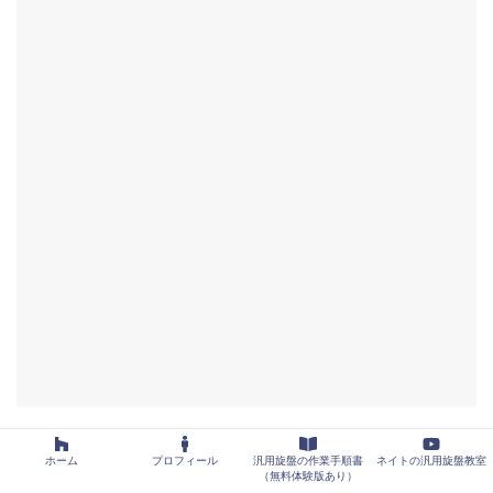
動画でわかる！汎用旋盤の心押し台にド
ホーム
プロフィール
汎用旋盤の作業手順書
ネイトの汎用旋盤教室
リルチャック、回転センターを取り付
（無料体験版あり）