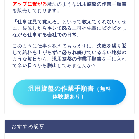
アップに繋がる
魔法のような
汎用旋盤の作業手順書
を販売しております。
「仕事は見て覚えろ」
といって
教えてくれない
くせ
に、
失敗したらキレて怒る
上司や先輩に
ビクビクし
ながら仕事する会社での日常
。
このように仕事を教えてもらえずに、
失敗を繰り返
して給料も上がらず
に
怒られ続けている辛い地獄の
ような毎日
から、
汎用旋盤の作業手順書
を手に入れ
て
辛い日々から脱出
してみませんか？
汎用旋盤の作業手順書
（無料
体験版あり）
おすすめ記事