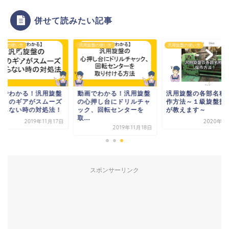
併せて読みたい記事
旋盤の使い方
汎用旋盤の使い方
汎用旋盤の使い方
画でわかる！汎用旋盤
動画でわかる！汎用旋盤
汎用旋盤の各部名称
送りのギアがスムーズ
の心押し台にドリルチャ
作方法～１級旋盤技
入らない時の対処法！
ック、回転センターを
が教えます～
取...
2019年11月17日
2020年1
2019年11月18日
スポンサーリンク